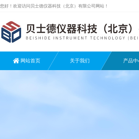
您好！欢迎访问贝士德仪器科技（北京）有限公司网站！
网站首页
关于我们
产品中