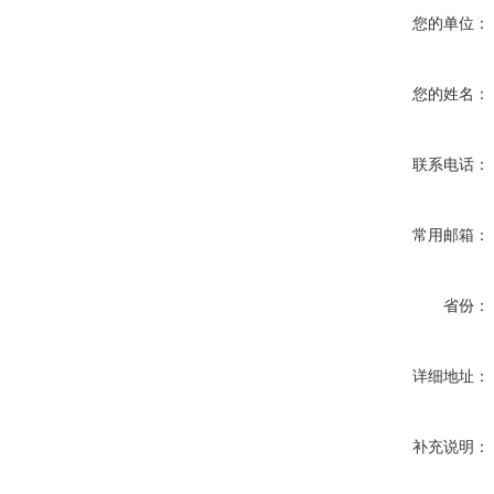
您的单位：
您的姓名：
联系电话：
常用邮箱：
省份：
详细地址：
补充说明：