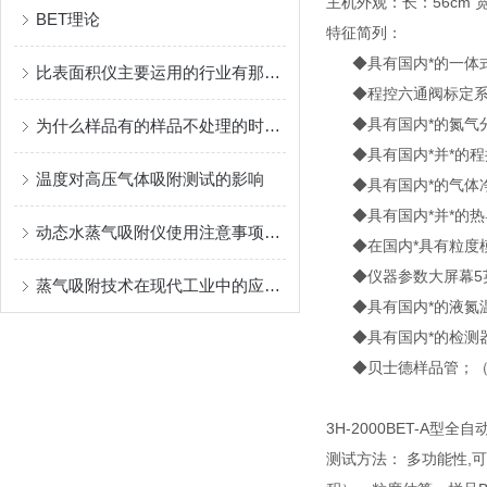
主机外观：长：56cm 宽
BET理论
特征简列：
◆具有国内*的一体式原位
比表面积仪主要运用的行业有那些？
◆程控六通阀标定系统
◆具有国内*的氮气分压色谱
为什么样品有的样品不处理的时候比表面很大，处理后反而变小
◆具有国内*并*的程控风热
温度对高压气体吸附测试的影响
◆具有国内*的气体净化冷
◆具有国内*并*的热导池检
动态水蒸气吸附仪使用注意事项与常见问题解决方案
◆在国内*具有粒度模
◆仪器参数大屏幕5英
蒸气吸附技术在现代工业中的应用与展望
◆具有国内*的液氮
◆具有国内*的检测器
◆贝士德样品管；（*号:Z
3H-2000BET-A型
测试方法： 多功能性,可