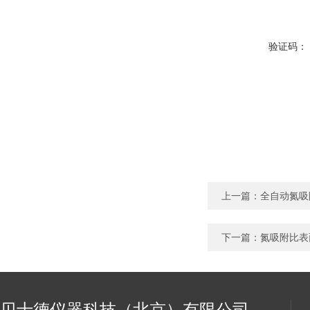
验证码：
上一篇：
全自动氮吸
下一篇：
氮吸附比表
贝士德仪器科技（北京）有限公司