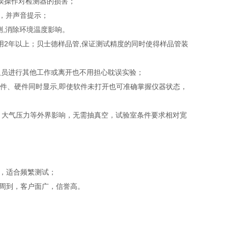
电误操作对检测器的损害；
源，并声音提示；
测,消除环境温度影响。
使用2年以上；贝士德样品管,保证测试精度的同时使得样品管装
人员进行其他工作或离开也不用担心耽误实验；
数软件、硬件同时显示,即使软件未打开也可准确掌握仪器状态，
、大气压力等外界影响，无需抽真空，试验室条件要求相对宽
，适合频繁测试；
务周到，客户面广，信誉高。