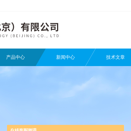
产品中心
新闻中心
技术文章