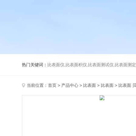
热门关键词：
比表面仪,比表面积仪,比表面测试仪,比表面测定仪,比表面
当前位置：
首页
>
产品中心
>
比表面
>
比表面
> 比表面 