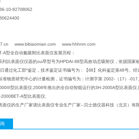
：
-10-82708062
80624400
t17.cn www.bibiaomian.com www.hhhnm.com
0BET-A型全自动氮吸附比表面仪发展历程：
型系列比表面仪仪器的zui早型号为HPDAI-88型高效动态吸附仪，依据国家标准为GB
月5日通过化工部*鉴定，技术鉴定证书编号为：【88】化科鉴定第48号。经过改
准物质研究中心的计量检测，证书编号为：计测字第 2002-（17）-017。20
000III型比表面仪;2008年推出的全自动智能运行的3H-2000A型比表面仪,
2000BET-A型比表面仪;
表面仪的生产厂家请比表面仪专业生产厂家--贝士德仪器科技（北京）有
询