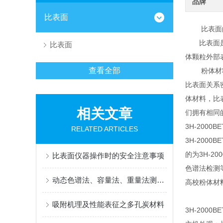
品牌
比表面
比表面的
比表面是比
比表面
体颗粒外部
查看全部
粉体材料越
比表面关系
体材料，比
相关文章
们拥有相同
3H-200
RELATED ARTICLES
3H-200
的为3H-2
比表面仪器操作时的安全注意事项
色谱法检测
动态色谱法、容量法、重量法测试原理简介
高校粉体材
吸附机理及性能表征之多孔炭材料
3H-2000