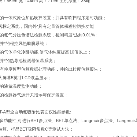
56cm 宽：44cm 高：71cm 主机净重：35kg
*的一体式原位加热吹扫装置；并具有吹扫程序定时功能；
阀标定系统，国内外*具有定量管体积程控切换功能；
的氮气分压色谱法检测系统，检测精度*达到0.01%；
*并*的程控风热助脱系统；
*的气体净化冷阱功能,使气体纯度提高10倍以上；
*并*的热导池检测器恒温系统；
具有粒度模型估算数据处理功能，并给出粒度估算报告；
大屏幕5英寸LCD液晶显示；
*的液氮温度监测功能；
*的检测器气源开关指示与保护装置；
0BET-A型全自动氮吸附比表面仪性能参数:
多功能性,可进行BET多点法、BET单点法、Langmuir多点法、Lang
估算、样品BET吸附常数C等测试方法；