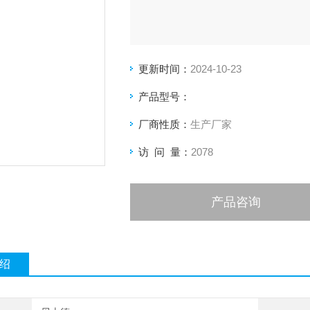
更新时间：
2024-10-23
产品型号：
厂商性质：
生产厂家
访 问 量：
2078
产品咨询
绍