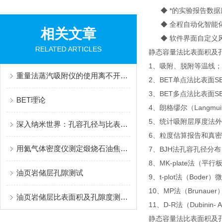
◆ *的实验报告数据
◆ 全程自动化智能化
相关文章
◆ 软件界面自定义
RELATED ARTICLES
静态容量法比表面积及
1、吸附、脱附等温线；
重量法蒸汽吸附仪的使用离不开以下事项
2、BET单点法比表面SB
3、BET多点法比表面S
BET理论
4、朗格缪尔（Langmui
5、统计吸附层厚度法外
深入纳米世界：孔容孔径与比表面积的科学探索
6、粒度估算报告和真
用氦气体密度仪测定煅烧石油焦真密度的标准方法
7、BJH法孔容孔径分布
8、MK-plate法
油页岩储层孔隙测试
9、t-plot法（Boder
10、MP法（Brunaue
油页岩储层比表面积及孔隙度测试意义与方法
11、D-R法（Dubinin-
静态容量法比表面积及