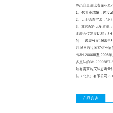
静态容量法比表面积及
1、40升高纯氮，纯度≥9
2、贝士德真空泵，*返油
3、其它配件见配置单；
比表面仪发展历程：3H-20
9），该型号在1988年
月16日通过国家标准物质研
出3H-2000III型;20
多点法的3H-2000BE
如有需要购买静态容量
技（北京）有限公司 3H
产品咨询