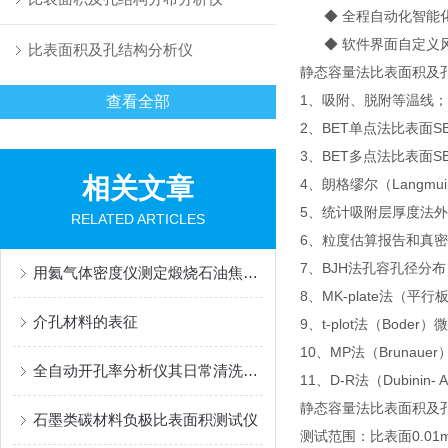
◆ 全程自动化智能化
◆ 软件界面自定义
比表面积及孔结构分析仪
静态容量法比表面积及
1、吸附、脱附等温线；
查看全部
2、BET单点法比表面SB
3、BET多点法比表面S
相关文章
4、朗格缪尔（Langmui
5、统计吸附层厚度法外
RELATED ARTICLES
6、粒度估算报告和真
7、BJH法孔容孔径分布
用氦气体密度仪测定煅烧石油焦真密度的标准方法
8、MK-plate法
介孔材料的表征
9、t-plot法（Boder
10、MP法（Brunaue
全自动开孔率分析仪其日常清洗也是很有讲究的
11、D-R法（Dubinin-
静态容量法比表面积及
石墨类碳材料负极比表面积测试仪
测试范围：比表面0.01