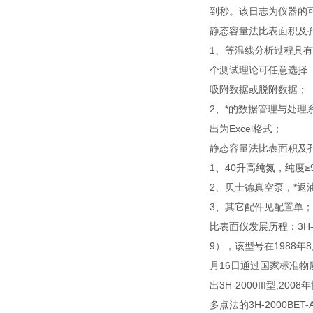
到秒。该日志为仪器的
静态容量法比表面积及
1、等温线分析过程具
个测试理论可任意选择
吸附数据或脱附数据；
2、*的数据管理与处
出为Excel格式；
静态容量法比表面积及
1、40升高纯氮，纯度≥9
2、贝士德真空泵，*返油
3、其它配件见配置单；
比表面仪发展历程：3H-20
9），该型号在1988年
月16日通过国家标准物质研
出3H-2000III型;20
多点法的3H-2000BE