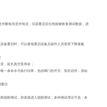
意外断电等意外情况，仪器重启后任然能够恢复测试数据，进
或设备重启时，可以避免重启设备后操作人员冒然下降液氮
仪
噪音，延长真空泵寿命；
的每一条命令与执行结果，包括阀门的开关、泵的启停，原始
测量仪
吸附脱附测试，和直接进入脱附测试；多种测试理论可选；各