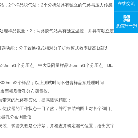
在线交流
试站，2个样品脱气站；2个分析站具有独立的气路与压力传感
微信扫一扫
处理样品数量：2；两路脱气站具有独立温控，并具有独立定
种可选功能；分子置换模式相对分子扩散模式效率提高1倍以
n/1个分压点，中大吸附量样品3-5min/1个分压点；BET
20-300min/2个样品；以上测试时间不包含样品预处理时间；
量法比表面积及微孔分布测量仪.
而带来的死体积变化，提高测试精度；
，使仪器的工作状态一目了然，并可在结构图上对各个阀门、
微孔分布测量仪.
安装、试管夹套是否拧紧，并检查并确定漏气位置，给出文字