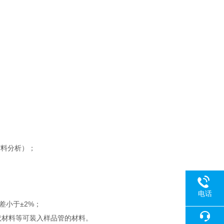
材料分析）；
电话
差小于±2%；
及片状材料等可装入样品管的材料。