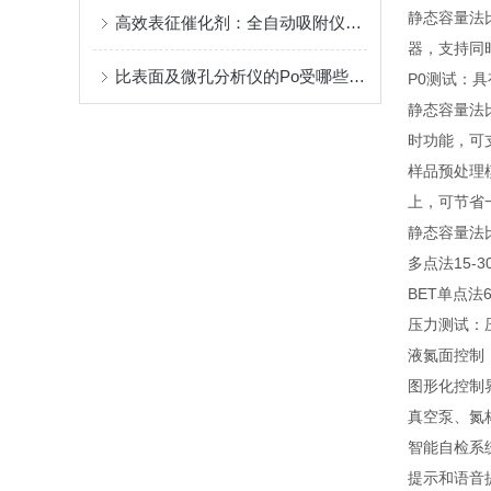
静态容量法
高效表征催化剂：全自动吸附仪操作指南
器，支持同
比表面及微孔分析仪的Po受哪些因素影响？
P0测试：
静态容量法
时功能，可
样品预处理
上，可节省
静态容量法比
多点法15-3
BET单点法
压力测试：压
液氮面控制
图形化控制
真空泵、氮
智能自检系
提示和语音