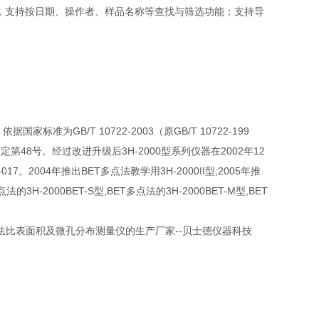
存，支持按日期、操作者、样品名称等查找与筛选功能；支持导
标准为GB/T 10722-2003（原GB/T 10722-199
第48号。经过改进升级后3H-2000型系列仪器在2002年12
2004年推出BET多点法教学用3H-2000II型;2005年推
的3H-2000BET-S型,BET多点法的3H-2000BET-M型,BET
比表面积及微孔分布测量仪的生产厂家--贝士德仪器科技