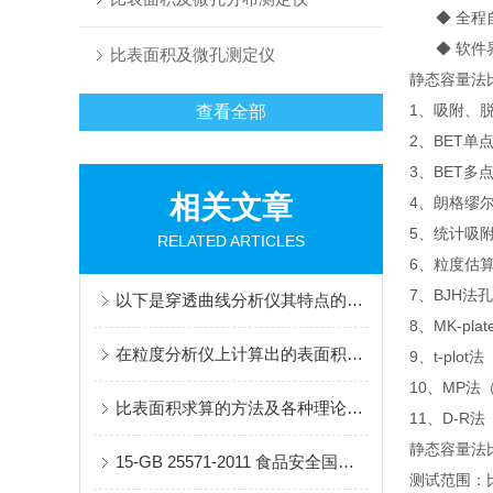
◆ 全程自
◆ 软件界
比表面积及微孔测定仪
静态容量法
1、吸附、
查看全部
2、BET单点
3、BET多
相关文章
4、朗格缪尔（
5、统计吸附
RELATED ARTICLES
6、粒度估
7、BJH法
以下是穿透曲线分析仪其特点的详细说明
8、MK-p
在粒度分析仪上计算出的表面积值准确吗？
9、t-plo
10、MP法（
比表面积求算的方法及各种理论适用的条件及注意的问题
11、D-R法（
静态容量法
15-GB 25571-2011 食品安全国家标准食品添加剂活性白土
测试范围：比