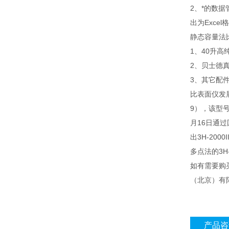
2、*的数
出为Excel
静态容量法
1、40升高
2、贝士德真
3、其它配
比表面仪发展历
9），该型号
月16日通过
出3H-200
多点法的3H-
如有需要购
（北京）有限
产品咨