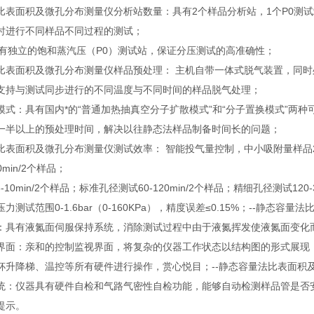
比表面积及微孔分布测量仪分析站数量：具有2个样品分析站，1个P0测
时进行不同样品不同过程的测试；
具有独立的饱和蒸汽压（P0）测试站，保证分压测试的高准确性；
比表面积及微孔分布测量仪样品预处理： 主机自带一体式脱气装置，同时
支持与测试同步进行的不同温度与不同时间的样品脱气处理；
模式：具有国内*的“普通加热抽真空分子扩散模式”和“分子置换模式”两
一半以上的预处理时间，解决以往静态法样品制备时间长的问题；
表面积及微孔分布测量仪测试效率： 智能投气量控制，中小吸附量样品2-3mi
0min/2个样品；
6-10min/2个样品；标准孔径测试60-120min/2个样品；精细孔径测试1
力测试范围0-1.6bar（0-160KPa），精度误差≤0.15%；--静态容
：具有液氮面伺服保持系统，消除测试过程中由于液氮挥发使液氮面变化
界面：亲和的控制监视界面，将复杂的仪器工作状态以结构图的形式展现
杯升降梯、温控等所有硬件进行操作，赏心悦目；--静态容量法比表面积及
统：仪器具有硬件自检和气路气密性自检功能，能够自动检测样品管是否
提示。