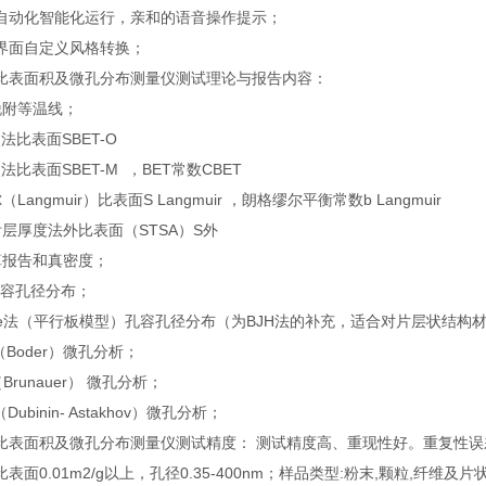
动化智能化运行，亲和的语音操作提示；
面自定义风格转换；
比表面积及微孔分布测量仪测试理论与报告内容：
脱附等温线；
法比表面SBET-O
点法比表面SBET-M ，BET常数CBET
Langmuir）比表面S Langmuir ，朗格缪尔平衡常数b Langmuir
层厚度法外比表面（STSA）S外
算报告和真密度；
孔容孔径分布；
late法（平行板模型）孔容孔径分布（为BJH法的补充，适合对片层状结构
t法（Boder）微孔分析；
Brunauer） 微孔分析；
Dubinin- Astakhov）微孔分析；
比表面积及微孔分布测量仪测试精度： 测试精度高、重现性好。重复性误
表面0.01m2/g以上，孔径0.35-400nm；样品类型:粉末,颗粒,纤维