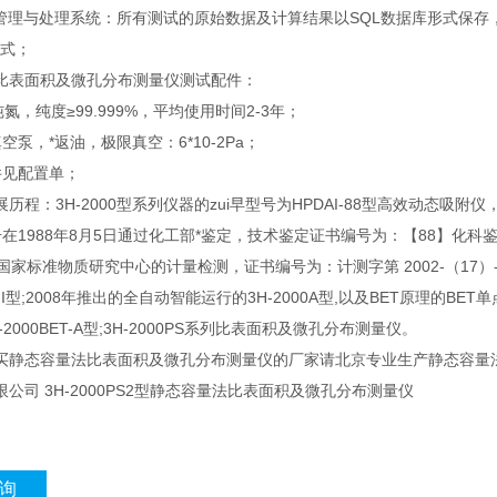
据管理与处理系统：所有测试的原始数据及计算结果以SQL数据库形式保
格式；
比表面积及微孔分布测量仪测试配件：
纯氮，纯度≥99.999%，平均使用时间2-3年；
空泵，*返油，极限真空：6*10-2Pa；
件见配置单；
程：3H-2000型系列仪器的zui早型号为HPDAI-88型高效动态吸附仪，依据国家
在1988年8月5日通过化工部*鉴定，技术鉴定证书编号为：【88】化科鉴定
国家标准物质研究中心的计量检测，证书编号为：计测字第 2002-（17）-017。
0III型;2008年推出的全自动智能运行的3H-2000A型,以及BET原理的BET单点法
2000BET-A型;3H-2000PS系列比表面积及微孔分布测量仪。
买静态容量法比表面积及微孔分布测量仪的厂家请北京专业生产静态容量法
公司 3H-2000PS2型静态容量法比表面积及微孔分布测量仪
询