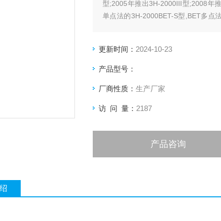
型;2005年推出3H-2000III型;20
单点法的3H-2000BET-S型,BET多点法的
2000PS系列比表面积及微孔分布测量
更新时间：
2024-10-23
产品型号：
厂商性质：
生产厂家
访 问 量：
2187
产品咨询
绍