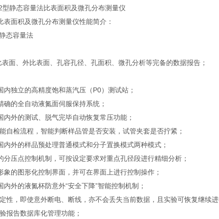
0PS2型静态容量法比表面积及微孔分布测量仪
比表面积及微孔分布测量仪性能简介：
 静态容量法
比表面、外比表面、孔容孔径、孔面积、微孔分析等完备的数据报告；
内独立的高精度饱和蒸汽压（P0）测试站；
确的全自动液氮面伺服保持系统；
内外的测试、脱气完毕自动恢复常压功能；
能自检流程，智能判断样品管是否安装，试管夹套是否拧紧；
内外的样品预处理普通模式和分子置换模式两种模式；
分压点控制机制，可按设定要求对重点孔径段进行精细分析；
象的图形化控制界面，并可在界面上进行控制操作；
内外的液氮杯防意外“安全下降”智能控制机制；
定性，即使意外断电、断线，亦不会丢失当前数据，且实验可恢复继续进
验报告数据库化管理功能；