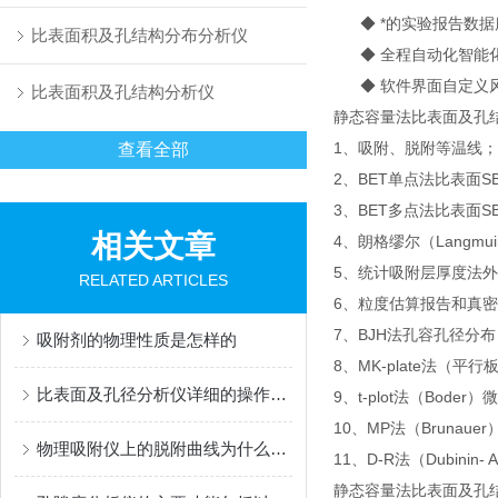
◆ *的实验报告数据
比表面积及孔结构分布分析仪
◆ 全程自动化智能化
◆ 软件界面自定义
比表面积及孔结构分析仪
静态容量法比表面及孔
1、吸附、脱附等温线；
查看全部
2、BET单点法比表面SB
3、BET多点法比表面S
相关文章
4、朗格缪尔（Langmui
5、统计吸附层厚度法外
RELATED ARTICLES
6、粒度估算报告和真
7、BJH法孔容孔径分布
吸附剂的物理性质是怎样的
8、MK-plate法
比表面及孔径分析仪详细的操作流程如下
9、t-plot法（Boder
10、MP法（Brunaue
物理吸附仪上的脱附曲线为什么常在吸附曲线之上？
11、D-R法（Dubinin-
静态容量法比表面及孔结