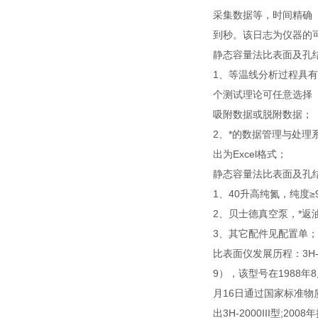
采集数据等，时间精确
到秒。该日志为仪器的
静态容量法比表面及孔
1、等温线分析过程具
个测试理论可任意选择
吸附数据或脱附数据；
2、*的数据管理与处
出为Excel格式；
静态容量法比表面及孔
1、40升高纯氮，纯度≥9
2、贝士德真空泵，*返油
3、其它配件见配置单；
比表面仪发展历程：3H-20
9），该型号在1988年
月16日通过国家标准物质研
出3H-2000III型;20