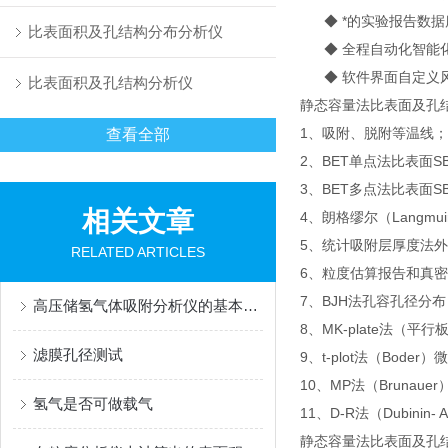
◆ *的实验报告数据
比表面积及孔结构分布分析仪
◆ 全程自动化智能化
◆ 软件界面自定义
比表面积及孔结构分析仪
静态容量法比表面及孔
1、吸附、脱附等温线；
查看全部
2、BET单点法比表面SB
3、BET多点法比表面S
相关文章
4、朗格缪尔（Langmui
5、统计吸附层厚度法外
RELATED ARTICLES
6、粒度估算报告和真
7、BJH法孔容孔径分布
高压储氢气体吸附分析仪的基本操作步骤如下
8、MK-plate法
滤膜孔径测试
9、t-plot法（Boder
10、MP法（Brunaue
氢气是否可做载气
11、D-R法（Dubinin-
静态容量法比表面及孔结