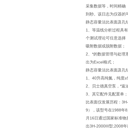
采集数据等，时间精确
到秒。该日志为仪器的
静态容量法比表面及孔
1、等温线分析过程具
个测试理论可任意选择
吸附数据或脱附数据；
2、*的数据管理与处
出为Excel格式；
静态容量法比表面及孔
1、40升高纯氮，纯度≥9
2、贝士德真空泵，*返油
3、其它配件见配置单；
比表面仪发展历程：3H-20
9），该型号在1988年
月16日通过国家标准物质研
出3H-2000III型;20