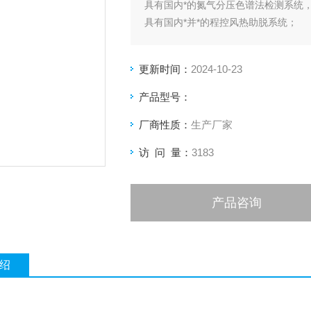
具有国内*的氮气分压色谱法检测系统，检
具有国内*并*的程控风热助脱系统；
具有国内*的气体净化冷阱功能,使气体
具有国内*并*的热导池检测器恒温系统
更新时间：
2024-10-23
在国内*具有粒度模型估算数据处理功
仪器参数大屏幕5英寸LCD液晶显示；
产品型号：
具有国内*的液氮温度监测功能；
厂商性质：
生产厂家
访 问 量：
3183
产品咨询
绍