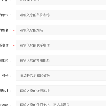
的单位：
的姓名：
系电话：
用邮箱：
省份：
细地址：
充说明：