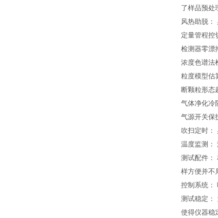
了样品预处
风热助脱：
定量管程控
检测器零漂抑
浓度色谱法
粒度模型估
断颗粒形态
气体净化冷
气源开关保
吹扫定时：
温度监测：
测试配件：
样方便并不
控制系统：
测试稳定：
使得仪器稳