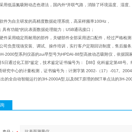
 采用低温氮吸附动态色谱法，国内外*并联气路，消除了环境温度、湿度
 软件为自主研发的高精度数据处理系统，高采样频率100Hz，
；具有功能*的比表面数据处理能力；USB通讯接口；
 硬件采用稳定而耐用的部件，关键部件全部采用进口配件，经过严格检测
 公司负责现场安装、调试、操作培训，实行客户定期回访制度，售后服
-2000型系列仪器的zui早型号为HPDAI-88型高效动态吸附仪，依据国家标准为G
8月5日通过化工部*鉴定，技术鉴定证书编号为：【88】化科鉴定第48号。经过
究中心的计量检测，证书编号为：计测字第 2002-（17）-017。2004年推出B
推出的全自动智能运行的3H-2000A型,以及BET原理的BET单点法的3H-2000B
询
产品：