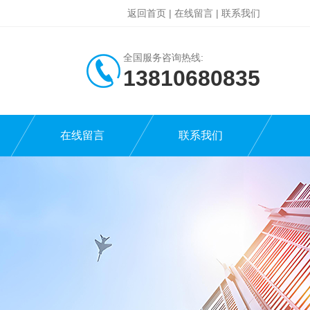
返回首页
|
在线留言
|
联系我们
全国服务咨询热线:
13810680835
在线留言
联系我们