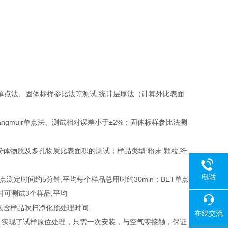
muir单点法、固体标样参比法等测试,统计层厚法（计算外比表面
angmuir单点法、测试相对误差小于±2%；固体标样参比法测
有粉体物质及多孔物质比表面积的测试；样品类型:粉末,颗粒,纤
电话
测定时间约5分钟,平均每个样品总用时约30min；BET单点
时可测试3个样品,平均
包含样品吹扫净化预处理时间.
在线交流
，实现了试样原位处理，只需一次安装，与空气零接触，保证