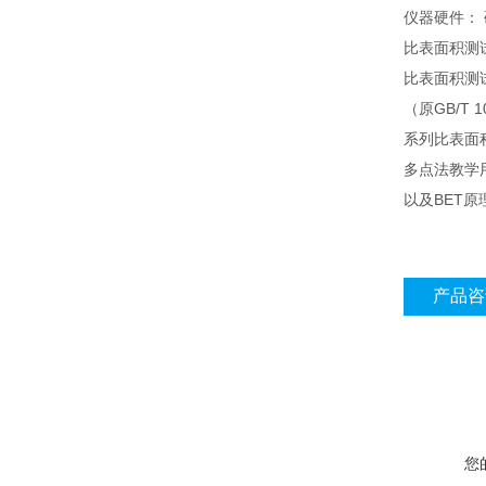
仪器硬件：
比表面积测
比表面积测试
（原GB/T
系列比表面积
多点法教学用3
以及BET原理
产品咨
您