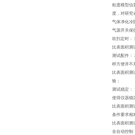
粒度模型估
度，对研究
气体净化冷
气源开关保
吹扫定时：
比表面积测
测试配件：
样方便并不
比表面积测
验；
测试稳定：
使得仪器稳
比表面积测
条件要求相
比表面积测
全自动控制