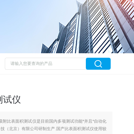
测试仪
自动氮吸附比表面积测试仪是目前国内多项测试功能*并且*自动化
科技（北京）有限公司研制生产.国产比表面积测试仪使用较