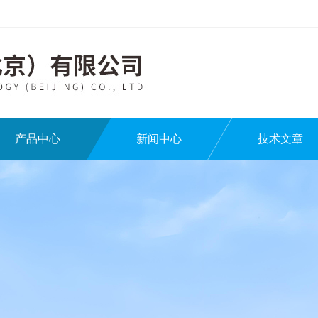
产品中心
新闻中心
技术文章