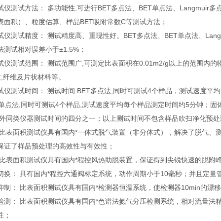
仪测试方法： 多功能性,可进行BET多点法、BET单点法、Langmuir多
表面积）、粒度估算、样品BET吸附常数C等测试方法；
仪测试精度： 测试精度高、重现性好。BET多点法、BET单点法、Langmu
测试相对误差小于±1.5%；
试仪测试范围： 测试范围广,可测定比表面积在0.01m2/g以上的范围
粒,纤维及片状材料等。
试仪测试时间： 测试时间:BET多点法,同时可测试4个样品，测试速度平
ET单点法,同时可测试4个样品,测试速度平均每个样品测定时间约5分钟；
国外同类仪器测试时间的四分之一；以上测试时间不包含样品吹扫净化预处
 比表面积测试仪具有国内*一体式脱气装置（非分体式），解决了脱气、
保证了样品预处理的高效性与有效性；
 比表面积测试仪具有国内*程控风热助脱装置，保证得到尖锐快速的脱附
切换： 具有国内*程控六通阀标定系统，动作周期小于10毫秒；并且定量
制： 比表面积测试仪具有国内*检测器恒温系统，使检测器10min的漂移
检测： 比表面积测试仪具有国内*色谱法氮气分压检测系统，相对流量法
性；