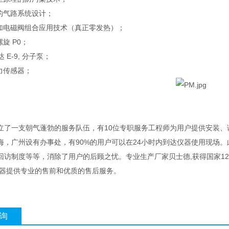
的气路系统设计；
加电磁阀组合应用技术（真正零发热）；
旋 P0；
达 E-9, 分子泵；
力传感器；
立了一支朝气蓬勃的服务队伍，有10位专职服务工程师为用户提供安装
海，广州设有办事处，有90%的用户可以在24小时内到达仪器使用现场
回访制度等等，消除了用户的后顾之忧。专业生产厂家贝士德,获得国家12
仪器提供专业的售前和优质的售后服务。
询