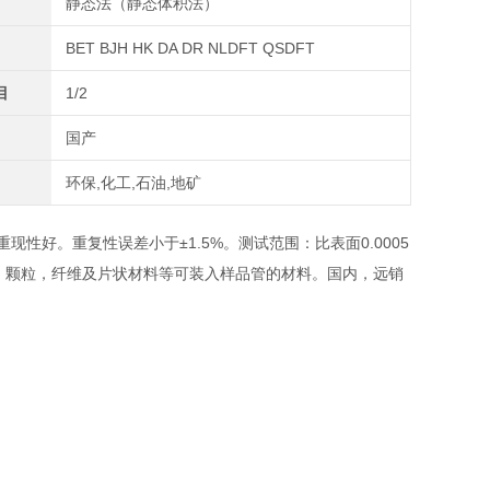
静态法（静态体积法）
BET BJH HK DA DR NLDFT QSDFT
目
1/2
国产
环保,化工,石油,地矿
性好。重复性误差小于±1.5%。测试范围：比表面0.0005
型：粉末，颗粒，纤维及片状材料等可装入样品管的材料。国内，远销