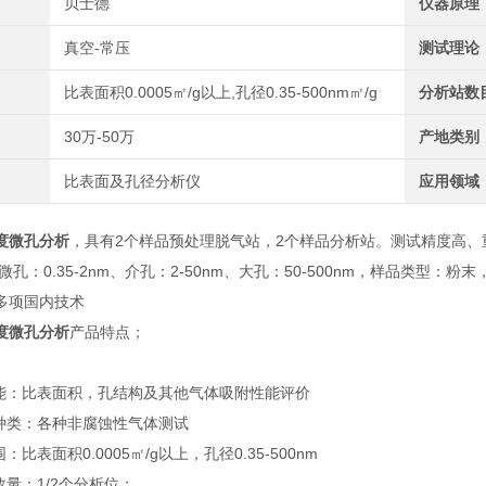
贝士德
仪器原理
真空-常压
测试理论
比表面积0.0005㎡/g以上,孔径0.35-500nm㎡/g
分析站数
30万-50万
产地类别
比表面及孔径分析仪
应用领域
度微孔分析
，具有2个样品预处理脱气站，2个样品分析站。测试精度高、重现
，微孔：0.35-2nm、介孔：2-50nm、大孔：50-500nm，样品类
多项国内技术
度微孔分析
产品特点；
能：比表面积，孔结构及其他气体吸附性能评价
种类：各种非腐蚀性气体测试
比表面积0.0005㎡/g以上，孔径0.35-500nm
量：1/2个分析位；