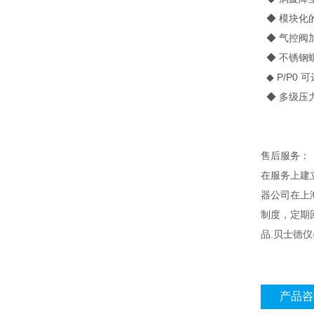
◆ 模块化
◆ 气控阀
◆ 不锈钢螺
◆ P/P0 可
◆ 多级压
售后服务：
在服务上建
器公司在上
制度，定期
品.贝士德
产品咨