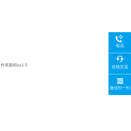
电话
；
外表面积≤±1.5
在线交流
微信扫一扫