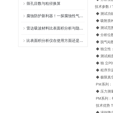
筛孔目数与粒径换算
技术参数 / Te
◆ 测试功
腐蚀防护新利器！一探腐蚀性气体吸附仪的广泛用途
◆ 吸附质
◆ 测试范围：
雷达吸波材料比表面积分析与隐身技术
◆ 分析位数
比表面积分析仪在使用方面还是有些要领的
◆ 脱气站
◆ 独立性
◆ 测试精度
◆ 独 立P
◆ 程序升温
◆ 极限真
PＭ系列：１
◆ 压力测
PM系列：每个
技术优势 Tech
◆ 涡旋降