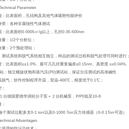
chnical Parameter
能：比表面积，孔结构及其他气体吸附性能评价
种类：各种非腐蚀性气体测试
比表面积0.0005㎡/g以上，孔径0.35-500nm
量：1/2个分析位；
数量：2个预处理站；
：测试系统和脱气系统相互独立，样品的测试过程和脱气处理可同时进行
：比表面积≤±1.0%、最可几孔径重复偏差≤0.15nm、真密度 ≤±0.04%、
0站：独立螺旋状饱和蒸汽压(P0)测试站，保证分压测试的高准确性
脱气：软件控制程序升温，室温-400℃，精度优于0.1℃；
空：
台德国爱德华涡轮分子泵＋２台机械泵，P/P0低至10-8
量：
测试位配多支0-1 torr以及0-1000 Torr压力传感器（0-0.1Torr可选）
nical Advantages
尘原理的防污染技术；