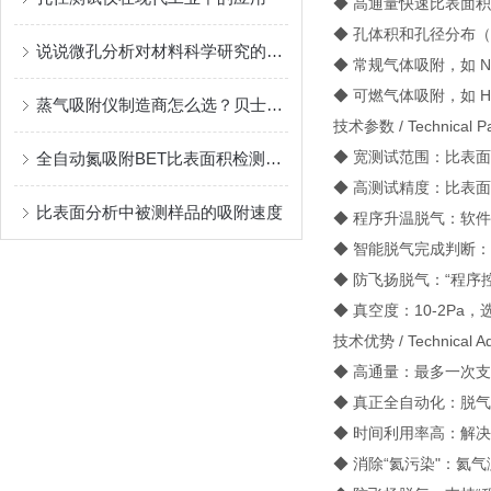
◆ 高通量快速比表面
◆ 孔体积和孔径分布
说说微孔分析对材料科学研究的重大意义
◆ 常规气体吸附，如 N2,O
◆ 可燃气体吸附，如 H2
蒸气吸附仪制造商怎么选？贝士德用专业与口碑给出答案
技术参数 / Technical Pa
◆ 宽测试范围：比表面积0.
全自动氮吸附BET比表面积检测仪产品的详细说明
◆ 高测试精度：比表面
比表面分析中被测样品的吸附速度
◆ 程序升温脱气：软件
◆ 智能脱气完成判断
◆ 防飞扬脱气：“程序控压
◆ 真空度：10-2Pa，
技术优势 / Technical Ad
◆ 高通量：最多一次支
◆ 真正全自动化：脱
◆ 时间利用率高：解
◆ 消除“氦污染"：氦