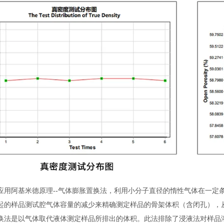
应用阿基米德原理--气体膨胀置换法，利用小分子直径的惰性气体在一定条
起的样品测试腔气体容量的减少来精确测定样品的骨架体积（含闭孔），
换法是以气体取代液体测定样品所排出的体积。此法排除了浸液法对样品