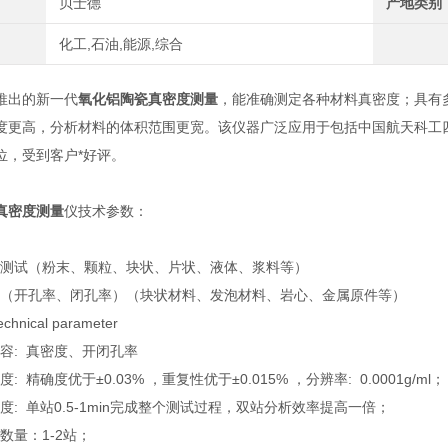
贝士德
产地类别
化工,石油,能源,综合
推出的新一代
氧化铝陶瓷真密度测量
，能准确测定各种材料真密度；具有
度更高，分析材料的体积范围更宽。该仪器广泛应用于包括中国航天科工
位，受到客户*好评。
真密度测量
仪技术参数：
测试（粉末、颗粒、块状、片状、液体、浆料等）
（开孔率、闭孔率）（块状材料、发泡材料、岩心、金属原件等）
hnical parameter
容: 真密度、开闭孔率
 精确度优于±0.03% ，重复性优于±0.015% ，分辨率: 0.0001g/ml；
: 单站0.5-1min完成整个测试过程，双站分析效率提高一倍；
数量：1-2站；