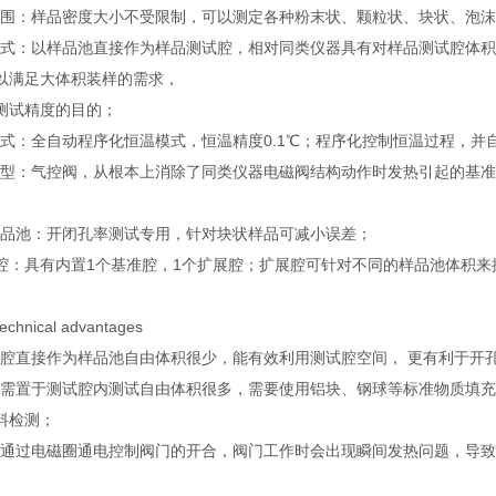
围：样品密度大小不受限制，可以测定各种粉末状、颗粒状、块状、泡沫
式：以样品池直接作为样品测试腔，相对同类仪器具有对样品测试腔体积
以满足大体积装样的需求，
测试精度的目的；
式：全自动程序化恒温模式，恒温精度0.1℃；程序化控制恒温过程，并
型：气控阀，从根本上消除了同类仪器电磁阀结构动作时发热引起的基准
品池：开闭孔率测试专用，针对块状样品可减小误差；
 腔：具有内置1个基准腔，1个扩展腔；扩展腔可针对不同的样品池体积
hnical advantages
腔直接作为样品池自由体积很少，能有效利用测试腔空间， 更有利于开
需置于测试腔内测试自由体积很多，需要使用铝块、钢球等标准物质填充
料检测；
通过电磁圈通电控制阀门的开合，阀门工作时会出现瞬间发热问题，导致