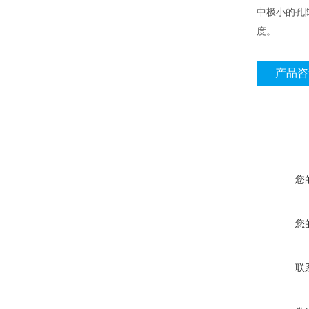
中极小的孔
度。
产品咨
您
您
联