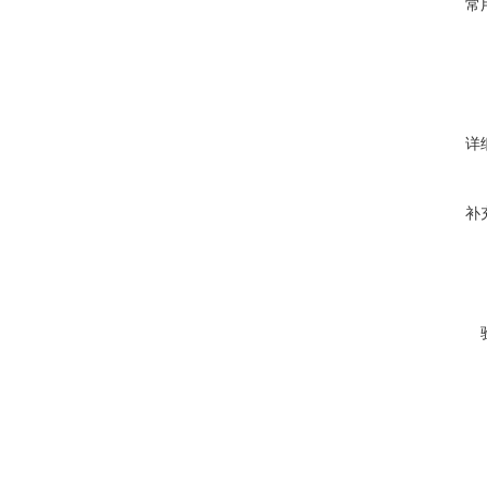
常
详
补