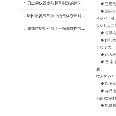
贝士德仪器参与起草制定的第5部国家标准颁布实施
◆ 适用范
◆ 测试方
吸附质氮气气源中的气体杂质对吸附过程的影响
样品池，可
以达到提高
腐蚀防护新利器！一探腐蚀性气体吸附仪的广泛用途
◆ 恒温模
◆ 阀门类
直接测试。
◆ 内方样
◆ 基 准
腔；
技术优势 / Tec
◆ 以测试
◆ 样品池
高的发泡材
◆ 电磁阀