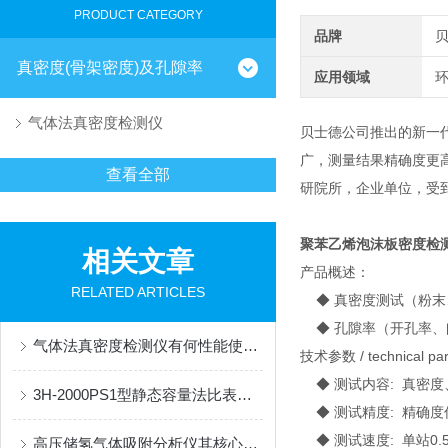
PRODUCT CATEGORY
品牌
真密度(骨架密度)及孔隙率
应用领域
环
气体法真密度检测仪
贝士德公司推出的新一
广，测量结果精确度更
查看全部
研院所，企业单位，受
聚苯乙烯泡沫板密度检
相关文章
产品概述：
RELATED ARTICLES
◆ 真密度测试（粉末
◆ 孔隙率（开孔率、
气体法真密度检测仪有何性能使你如此看好
技术参数 / technical pa
◆ 测试内容: 真密度
3H-2000PS1型静态容量法比表面及孔径分析仪测试实验报告
◆ 测试精度: 精确度优于±
◆ 测试速度: 单站0.
高压储氢气体吸附分析仪其核心的组成部分如下