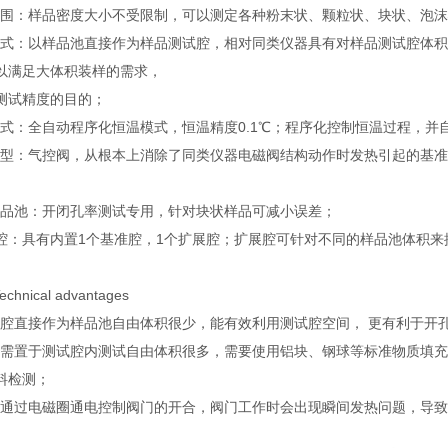
围：样品密度大小不受限制，可以测定各种粉末状、颗粒状、块状、泡沫
式：以样品池直接作为样品测试腔，相对同类仪器具有对样品测试腔体积
以满足大体积装样的需求，
测试精度的目的；
式：全自动程序化恒温模式，恒温精度0.1℃；程序化控制恒温过程，并
型：气控阀，从根本上消除了同类仪器电磁阀结构动作时发热引起的基准
品池：开闭孔率测试专用，针对块状样品可减小误差；
 腔：具有内置1个基准腔，1个扩展腔；扩展腔可针对不同的样品池体积
hnical advantages
腔直接作为样品池自由体积很少，能有效利用测试腔空间， 更有利于开
需置于测试腔内测试自由体积很多，需要使用铝块、钢球等标准物质填充
料检测；
通过电磁圈通电控制阀门的开合，阀门工作时会出现瞬间发热问题，导致