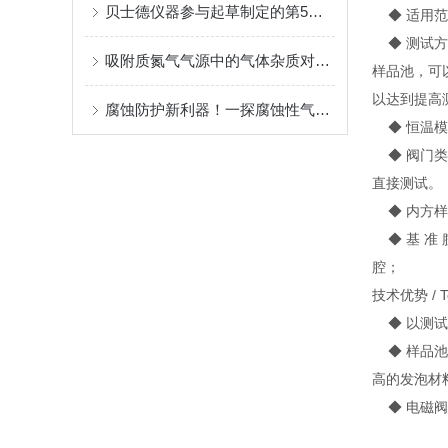
贝士德仪器参与起草制定的第5部国家标准颁布实施
◆ 适用范
◆ 测试方
吸附质氮气气源中的气体杂质对吸附过程的影响
样品池，可
以达到提高
腐蚀防护新利器！一探腐蚀性气体吸附仪的广泛用途
◆ 恒温模
◆ 阀门类
直接测试。
◆ 内方样
◆ 基 准
腔；
技术优势 / Tec
◆ 以测试
◆ 样品池
高的发泡材
◆ 电磁阀