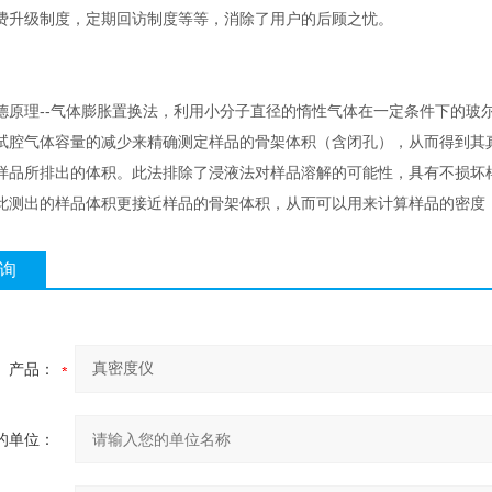
费升级制度，定期回访制度等等，消除了用户的后顾之忧。
德原理--气体膨胀置换法，利用小分子直径的惰性气体在一定条件下的玻尔
试腔气体容量的减少来精确测定样品的骨架体积（含闭孔），从而得到其
样品所排出的体积。此法排除了浸液法对样品溶解的可能性，具有不损坏
此测出的样品体积更接近样品的骨架体积，从而可以用来计算样品的密度
询
产品：
的单位：