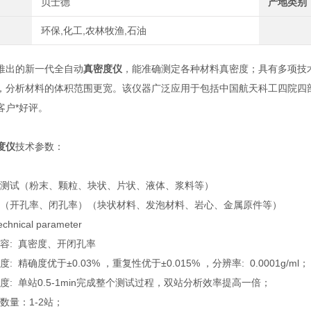
贝士德
产地类别
环保,化工,农林牧渔,石油
推出的新一代全自动
真密度仪
，能准确测定各种材料真密度；具有多项技
，分析材料的体积范围更宽。该仪器广泛应用于包括中国航天科工四院四
客户*好评。
度仪
技术参数：
测试（粉末、颗粒、块状、片状、液体、浆料等）
（开孔率、闭孔率）（块状材料、发泡材料、岩心、金属原件等）
hnical parameter
容: 真密度、开闭孔率
 精确度优于±0.03% ，重复性优于±0.015% ，分辨率: 0.0001g/ml；
: 单站0.5-1min完成整个测试过程，双站分析效率提高一倍；
数量：1-2站；