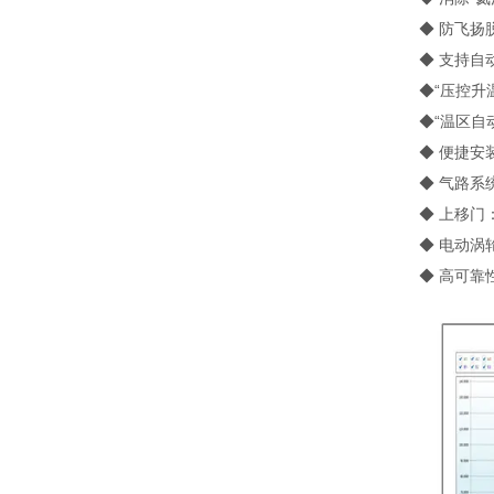
◆ 防飞扬
◆ 支持自
◆“压控升
◆“温区自
◆ 便捷安
◆ 气路系
◆ 上移门
◆ 电动涡
◆ 高可靠