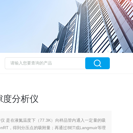
隙度分析仪
仪 是在液氮温度下（77.3K）向样品管内通入一定量的吸
RT，得到分压点的吸附量；再通过BET或Langmuir等理