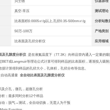
贝士德
仪器原理
真空-常压
测试理论
比表面积0.0005㎡/g以上,孔径0.35-500nm㎡/g
分析站数
50万-100万
产地类别
比表面及孔径分析仪
应用领域
面及孔隙度分析仪
是在液氮温度下（77.3K）向样品管内通入一定量的吸
过BET或Langmuir等理论公式计算可得到样品的比表面积，逐渐投入
数据计算得到样品的孔径大小，孔体积，孔径分布等信息。
0 全自动高通量
全自动比表面及孔隙度分析仪
：
积及介孔，微孔，超微孔分析
分析：最多同时分析12个样品
自动：脱气→测试，全自动切换，无需人为干预
in Function