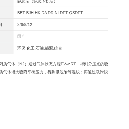
静态法（静态体积法）
BET BJH HK DA DR NLDFT QSDFT
目
3/6/9/12
国产
环保,化工,石油,能源,综合
附质气体（N2）通过气体状态方程PV=nRT，得到分压点的吸
吸附质气体增大吸附平衡压力，得到吸脱附等温线；再通过吸附脱