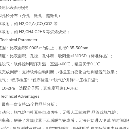
快速比表面积分析；
和孔径分布（介孔、微孔、超微孔）
附，如 N2,O2,Ar,CO,CO2 等
吸附，如 H2,CH4,C2H6 等烷烯炔烃；
chnical Parameter
：比表面积0.0005㎡/g以上，孔径0.35-500nm;
精度：比表面积、孔径、孔体积、吸附量≤1%RSD（标准样品）;
脱气：软件控制程序升温，室温-400℃，精度优于0.1℃；
气完成判断：支持软件自动判断，根据压力变化自动判断脱气效果；
气：“程序控压"+“程序控温"+“脱气炉升降"=“压控升温";
10-2Pa，选配分子泵，真空度可达10-8Pa;
chnical Advantages
：最多一次支持12个样品的分析；
自动化：脱气炉与杜瓦杯自动切换，无需人工转移样 品管或脱气炉；
用率高：解决了常规仪器下班后脱气完成后，无法开始进入测试 的时间浪
氦污染"：氦气测试死体积→真空加热脱气→吸附测试 在国际范围内解决