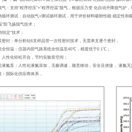
脱气：支持“程序控压"+“程序控温"脱气，根据压力变 化自动升降脱气炉
动循环测试：自动脱气+测试循环测试，用于评价材料吸附性能 稳定性和
温"防飞扬脱气技术；
动恒定"技术；
装密封：单分析站6支样品管一次性密封技术，无需单支逐个密封，
统全恒温：仪器内部气路系统全恒温至40℃，精度优于0.1℃；
：人性化轻松开合，节约实验室空间；
轮液氮泵：人性化液氮添加，无极调速，随意移动，安全且便捷， 液氮无
性：国际化供应商体系，