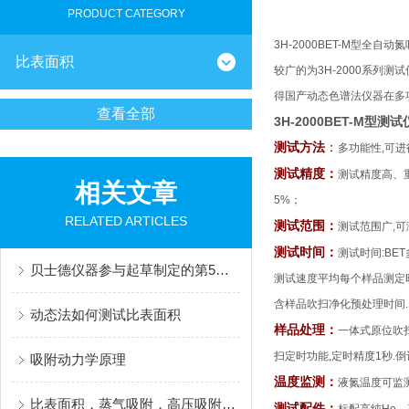
PRODUCT CATEGORY
3H-2000BET-M
型全自动氮
比表面积
较广的为
3H-2000
系列测试
得国产动态色谱法仪器在多
查看全部
3H-2000BET-M
型测试
测试方法
：
多功能性
,
可进
测试精度：
测试精度高、
相关文章
5%
；
RELATED ARTICLES
测试范围：
测试范围广
,
可
测试时间：
测试时间
:BET
贝士德仪器参与起草制定的第5部国家标准颁布实施
测试速度平均每个样品测定
含样品吹扫净化预处理时间
.
动态法如何测试比表面积
样品处理：
一体式原位吹
扫定时功能
,
定时精度
1
秒
.
倒
吸附动力学原理
温度监测：
液氮温度可监
比表面积，蒸气吸附，高压吸附，多组分吸附，化学吸附--全系列解决方案
测试配件：