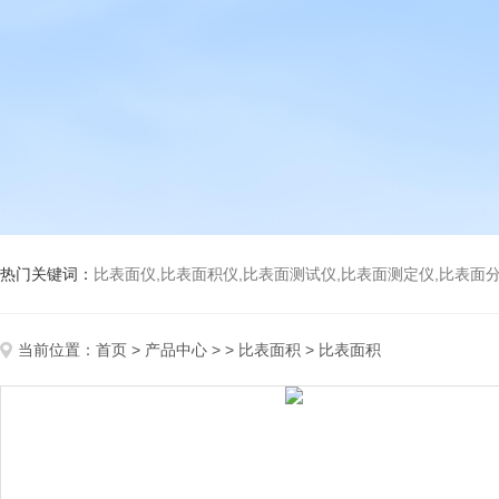
热门关键词：
比表面仪,比表面积仪,比表面测试仪,比表面测定仪,比表面分析仪,比表面
当前位置：
首页
>
产品中心
> >
比表面积
> 比表面积