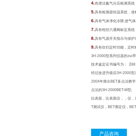
4.
色谱法氮气分压检测系统
5.
具有检测器恒温系统，使
6.
具有气体净化冷阱
,
使气体
7.
具有程控六通阀标定系统
8.
具有气源开关指示与保护
9.
具有吹扫定时功能，定时
3H-2000
型系列仪器的zui
技术鉴定证书编号为：【
88
经过改进升级后
3H-2000
型
2004
年推出
BET
多点法教学
点法的
3H-2000BET-M
型
;
比表面，比表面仪，，仪，
T
测试仪，
BET
测定仪，
BE
产品咨询