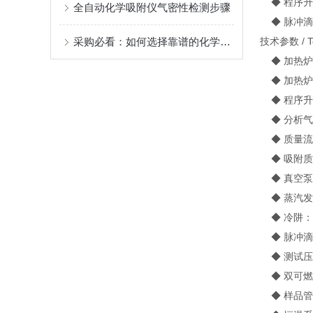
◆ 程序升
全自动化学吸附仪气密性检测步骤
◆ 脉冲滴
采购必看：如何选择靠谱的化学吸附仪生产厂家？贝士德案例参考
技术参数 / Te
◆ 加热炉
◆ 加热炉
◆ 程序升温速
◆ 分析气
◆ 质量流
◆ 吸附质
◆ 真空泵
◆ 蒸汽发
◆ 冷阱：
◆ 脉冲滴定
◆ 测试压力
◆ 双可燃
◆ 样品管