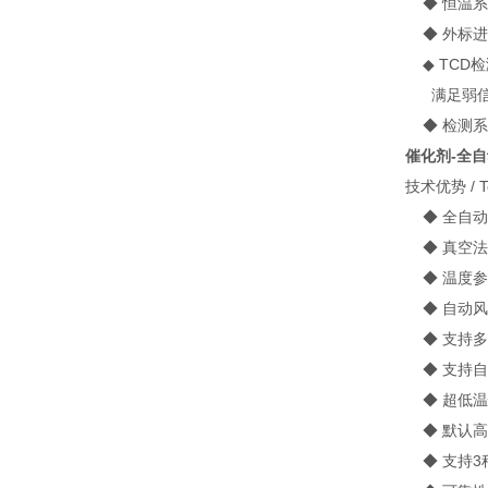
◆ 恒温系统
◆ 外标进
◆ TCD检
满足弱信
◆ 检测系
催化剂-全
技术优势 / Tec
◆ 全自动
◆ 真空法
◆ 温度参
◆ 自动风
◆ 支持多
◆ 支持自
◆ 超低温
◆ 默认高
◆ 支持3