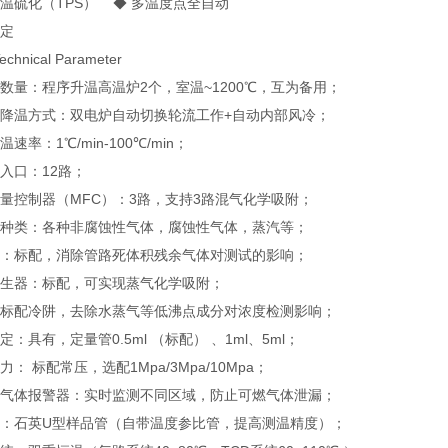
温硫化（TPS）
◆ 多温度点全自动
定
chnical Parameter
数量：程序升温高温炉2个，室温~1200℃，互为备用；
降温方式：双电炉自动切换轮流工作+自动内部风冷；
率：1℃/min-100℃/min；
入口：12路；
量控制器（MFC）：3路，支持3路混气化学吸附；
种类：各种非腐蚀性气体，腐蚀性气体，蒸汽等；
：标配，消除管路死体积残余气体对测试的影响；
生器：标配，可实现蒸气化学吸附；
标配冷阱，去除水蒸气等低沸点成分对浓度检测影响；
：具有，定量管0.5ml （标配） 、1ml、5ml；
： 标配常压，选配1Mpa/3Mpa/10Mpa；
气体报警器：实时监测不同区域，防止可燃气体泄漏；
：石英U型样品管（自带温度参比管，提高测温精度）；