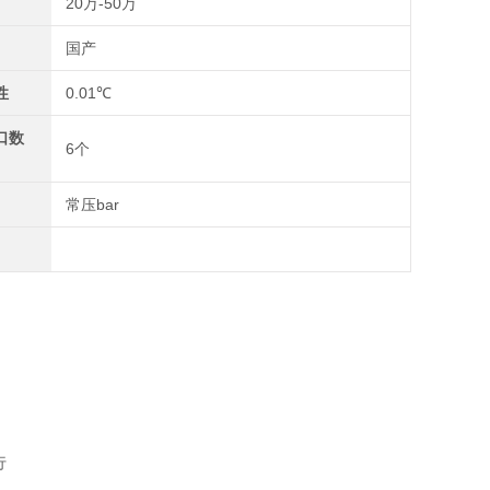
20万-50万
国产
性
0.01℃
口数
6个
常压bar
行