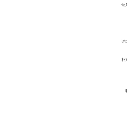
常
详
补