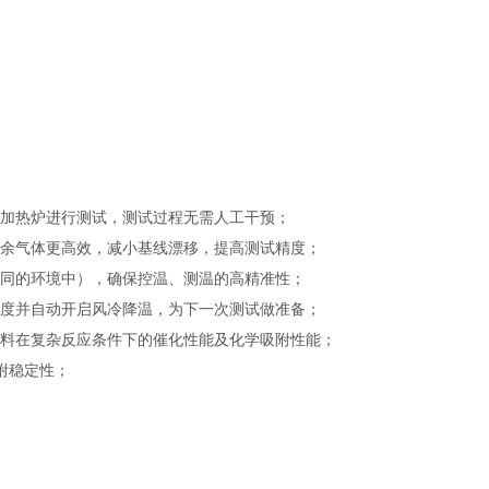
另一个加热炉进行测试，测试过程无需人工干预；
残余气体更高效，减小基线漂移，提高测试精度；
处于相同的环境中），确保控温、测温的高精准性；
炉温度并自动开启风冷降温，为下一次测试做准备；
料在复杂反应条件下的催化性能及化学吸附性能；
附稳定性；