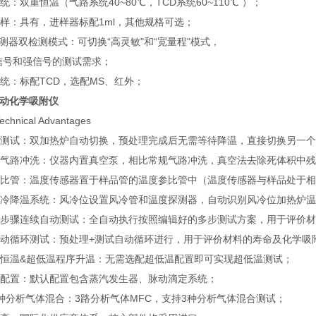
：双重恒温（气路系统40~80℃，TCD系统60~110℃ ）；
样：具有，进样器标配1ml，其他规格可选；
测器双检测模式：可切换“高灵敏"和“宽量程"模式，
号和强信号的测试需求；
统：标配TCD，选配MS、红外；
自动化学吸附仪
hnical Advantages
测试：双加热炉自动切换，预处理完成后无需等待降温，直接切换
气路冲洗：仪器内置真空泵，相比常规气路冲洗，真空法去除死体积中
比管：温度传感器置于样品管的温度参比管中（温度传感器与样品
冷降温系统：风冷位设置风冷管和温度探测器，自动识别风冷位加热
步骤连续自动测试：全自动执行按照编辑好的多步测试方案，用于评价材
动循环测试：预处理+测试自动循环进行，用于评价材料的寿命及化学吸
恒温&超低温程序升温：无需选配超低温配置即可实现超低温测试；
配置：默认配置包含蒸汽发生器、脉动滴定系统；
种分析气体混合：3路分析气体MFC，支持3种分析气体混合测试；