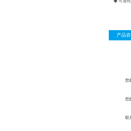
◆ 可靠性
产品咨
您
您
联