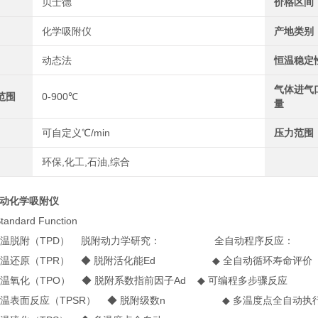
贝士德
价格区间
化学吸附仪
产地类别
动态法
恒温稳定
气体进气
范围
0-900℃
量
可自定义℃/min
压力范围
环保,化工,石油,综合
自动化学吸附仪
andard Function
温脱附（TPD）
脱附动力学研究：
全自动程序反应：
温还原（TPR）
◆ 脱附活化能Ed
◆ 全自动循环寿命评价
温氧化（TPO）
◆ 脱附系数指前因子Ad
◆ 可编程多步骤反应
温表面反应（TPSR）
◆ 脱附级数n
◆ 多温度点全自动执