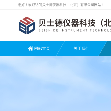
您好！欢迎访问贝士德仪器科技（北京）有限公司网站！
网站首页
关于我们