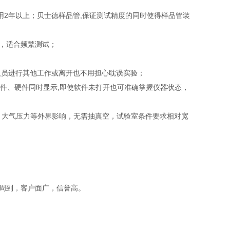
使用2年以上；贝士德样品管,保证测试精度的同时使得样品管装
，适合频繁测试；
人员进行其他工作或离开也不用担心耽误实验；
数软件、硬件同时显示,即使软件未打开也可准确掌握仪器状态，
、大气压力等外界影响，无需抽真空，试验室条件要求相对宽
务周到，客户面广，信誉高。