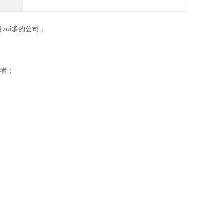
zui多的公司；
持者；