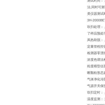
测试时间： 
法,同时可
类仪器测试
3H-200
吹扫处理：
了样品预处
风热助脱：
定量管程控
检测器零漂抑
浓度色谱法
粒度模型估
断颗粒形态
气体净化冷
气源开关保
吹扫定时：
温度监测：