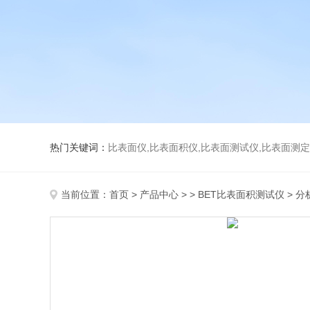
热门关键词：
比表面仪,比表面积仪,比表面测试仪,比表面测定仪,比表面
当前位置：
首页
>
产品中心
> >
BET比表面积测试仪
> 