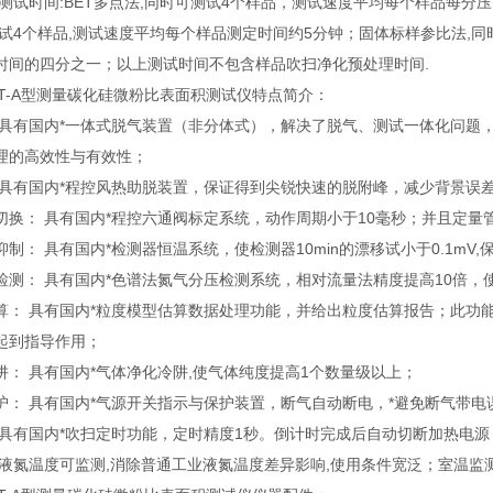
测试时间:BET多点法,同时可测试4个样品，测试速度平均每个样品每分压点
测试4个样品,测试速度平均每个样品测定时间约5分钟；固体标样参比法,同
时间的四分之一；以上测试时间不包含样品吹扫净化预处理时间.
0BET-A型测量碳化硅微粉比表面积测试仪特点简介：
 具有国内*一体式脱气装置（非分体式），解决了脱气、测试一体化问题
理的高效性与有效性；
 具有国内*程控风热助脱装置，保证得到尖锐快速的脱附峰，减少背景误
切换： 具有国内*程控六通阀标定系统，动作周期小于10毫秒；并且定量
制： 具有国内*检测器恒温系统，使检测器10min的漂移试小于0.1mV
检测： 具有国内*色谱法氮气分压检测系统，相对流量法精度提高10倍
算： 具有国内*粒度模型估算数据处理功能，并给出粒度估算报告；此功
起到指导作用；
阱： 具有国内*气体净化冷阱,使气体纯度提高1个数量级以上；
护： 具有国内*气源开关指示与保护装置，断气自动断电，*避免断气带
 具有国内*吹扫定时功能，定时精度1秒。倒计时完成后自动切断加热电
 液氮温度可监测,消除普通工业液氮温度差异影响,使用条件宽泛；室温监