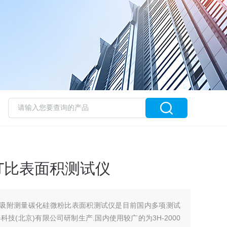
T比表面积测试仪
全自动氮吸附测量碳化硅微粉比表面积测试仪是目前国内多项测试
科技(北京)有限公司研制生产.国内使用较广的为3H-2000