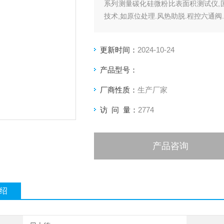
系列测量碳化硅微粉比表面积测试仪,国
技术,如原位处理.风热助脱.程控六通阀
更新时间：
2024-10-24
产品型号：
厂商性质：
生产厂家
访 问 量：
2774
产品咨询
绍