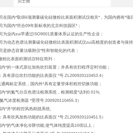
贝士德
在国内*取得6项测量碳化硅微粉比表面积测试仪相关*，为国内拥有*项目
为国内*符合09年新标准的北京科技园区*；
业内zui早通过ISO9001质量体系认证的生产性企业；
为动态色谱法测量碳化硅微粉比表面积测试仪zui高精度的创造者与保
是静态容量法吸附仪*性和智能化的代表；
微粉比表面积测试仪特征简列：
*的一体式原位加热吹扫装置；并具有吹扫程序定时功能；
有原位吹扫功能的比表面仪 *号:ZL200920110453.4）
阀标定系统，国内外*具有定量管体积程控切换功能；
*的氮气分压色谱法检测系统，检测精度*达到0.01%;
浓度检测器 *受理号:200920110455.3）
*并*的程控风热助脱系统;
有吹风加热功能的比表面仪 *号:ZL200920110451.5）
*的气体净化冷阱功能,使气体纯度提高10倍以上；