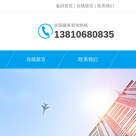
返回首页
|
在线留言
|
联系我们
全国服务咨询热线:
13810680835
在线留言
联系我们