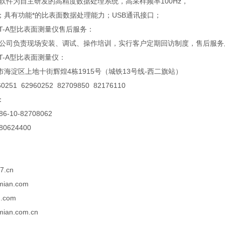
 软件为自主研发的高精度数据处理系统，高采样频率100Hz，
；具有功能*的比表面数据处理能力；USB通讯接口；
0BET-A型比表面测量仪售后服务：
 公司负责现场安装、调试、操作培训，实行客户定期回访制度，售后服
BET-A型比表面测量仪：
海淀区上地十街辉煌4栋1915号（城铁13号线-西二旗站）
960251 62960252 82709850 82176110
：
-10-82708062
80624400
t17.cn
omian.com
.com
mian.com.cn