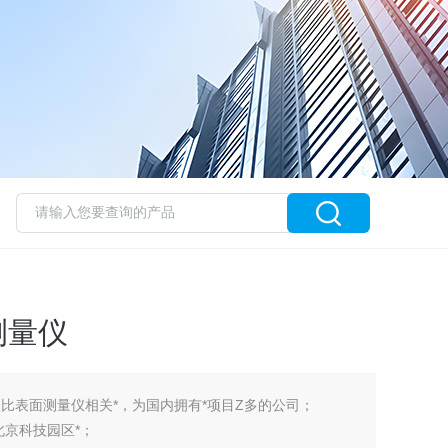
测量仪
项比表面测量仪相关*，为国内拥有*项目Z多的公司；
北京科技园区*；