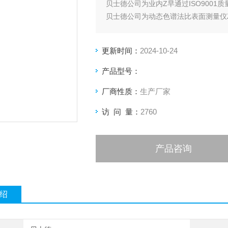
贝士德公司为业内Z早通过ISO9001
贝士德公司为动态色谱法比表面测量仪
贝士德公司是静态容量法吸附仪*性和
更新时间：
2024-10-24
产品型号：
厂商性质：
生产厂家
访 问 量：
2760
产品咨询
绍