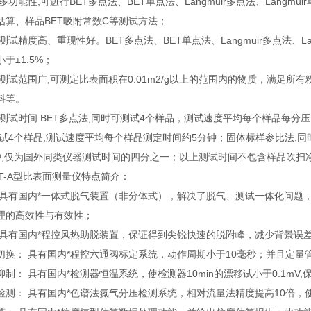
多功能性,可进行BET多点法、BET单点法、Langmuir多点法、Lang
估算、样品BET吸附常数C等测试方法；
测试精度高、重现性好。BET多点法、BET单点法、Langmuir多点法、L
于±1.5%；
测试范围广,可测定比表面积在0.01m2/g以上的范围内的物质，满足所
料等。
测试时间:BET多点法,同时可测试4个样品，测试速度平均每个样品每分压点
测试4个样品,测试速度平均每个样品测定时间约5分钟；固体标样参比法,同
钟,仅为国外同类仪器测试时间的四分之一；以上测试时间不包含样品吹扫净
0BET-A型比表面测量仪特点简介：
 具有国内*一体式脱气装置（非分体式），解决了脱气、测试一体化问题
理的高效性与有效性；
 具有国内*程控风热助脱装置，保证得到尖锐快速的脱附峰，减少背景误
切换： 具有国内*程控六通阀标定系统，动作周期小于10毫秒；并且定量
制： 具有国内*检测器恒温系统，使检测器10min的漂移试小于0.1mV
检测： 具有国内*色谱法氮气分压检测系统，相对流量法精度提高10倍