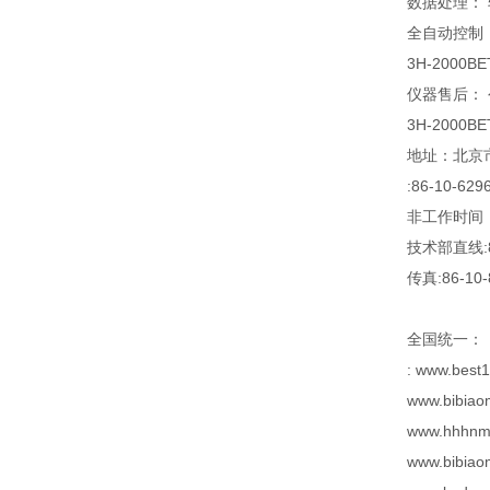
数据处理：
全自动控制
3H-200
仪器售后：
3H-2000
地址：北京市
:86-10-62
非工作时间
技术部直线:86
传真:86-10-
全国统一：
: www.bes
www.bibia
www.hhhnm
www.bibiao