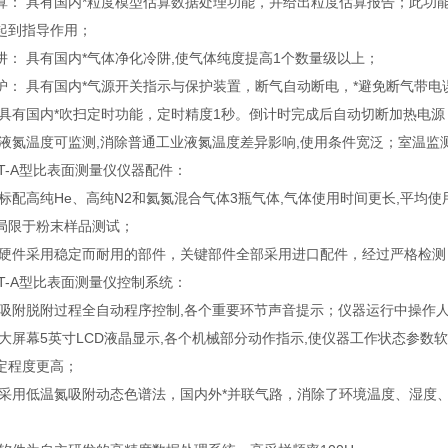
算： 具有国内*粒度模型估算数据处理功能，并给出粒度估算报告；此功
起到指导作用；
阱： 具有国内*气体净化冷阱,使气体纯度提高1个数量级以上；
护： 具有国内*气源开关指示与保护装置，断气自动断电，*避免断气带
 具有国内*吹扫定时功能，定时精度1秒。倒计时完成后自动切断加热电
 液氮温度可监测,消除普通工业液氮温度差异影响,使用条件宽泛；室温监
0BET-A型比表面测量仪仪器配件：
 标配高纯He、高纯N2和氦氮混合气体3瓶气体,气体使用时间更长,平均
局限于粉末样品测试；
 硬件采用稳定而耐用的部件，关键部件全部采用进口配件，经过严格检测
0BET-A型比表面测量仪控制系统：
 吸附脱附过程全自动程序控制,各个重要环节声音提示；仪器运行中操作
 大屏幕5英寸LCD液晶显示,各个机械部分动作指示,使仪器工作状态参
定程度更高；
 采用低温氮吸附动态色谱法，国内外*并联气路，消除了环境温度、湿度