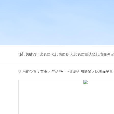
热门关键词：
比表面仪,比表面积仪,比表面测试仪,比表面测定仪,比表面
当前位置：
首页
>
产品中心
>
比表面测量仪
>
比表面测量