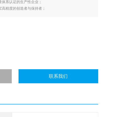
质量体系认证的生产性企业；
Z高精度的创造者与保持者；
智能化的代表；
联系我们