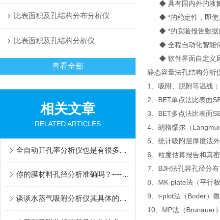
◆ 具有国内外的液氮
比表面积及孔结构分布分析仪
◆ *的稳定性，即使
◆ *的实验报告数据
比表面积及孔结构分析仪
◆ 全程自动化智能化
◆ 软件界面自定义
查看全部
静态容量法孔结构分析
1、吸附、脱附等温线；
2、BET单点法比表面SB
相关文章
3、BET多点法比表面S
RELATED ARTICLES
4、朗格缪尔（Langmui
5、统计吸附层厚度法外
全自动开孔率分析仪也是有很多优势的，不妨进来看看！
6、粒度估算报告和真
7、BJH法孔容孔径分布
你的膜材料孔径分析准确吗？----深入研究孔径几种测试方法
8、MK-plate法
9、t-plot法（Boder
谈谈水蒸气吸附分析仪其具体的应用及用途
10、MP法（Brunaue