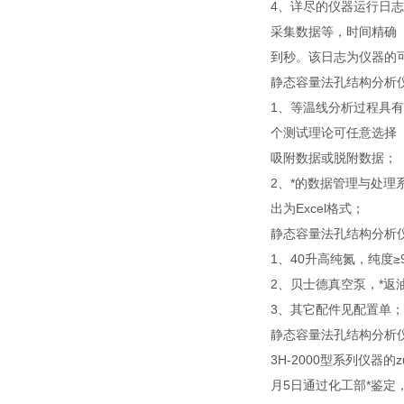
4、详尽的仪器运行日
采集数据等，时间精确
到秒。该日志为仪器的
静态容量法孔结构分析
1、等温线分析过程具
个测试理论可任意选择
吸附数据或脱附数据；
2、*的数据管理与处
出为Excel格式；
静态容量法孔结构分析
1、40升高纯氮，纯度≥9
2、贝士德真空泵，*返油
3、其它配件见配置单；
静态容量法孔结构分析
3H-2000型系列仪器的z
月5日通过化工部*鉴定，