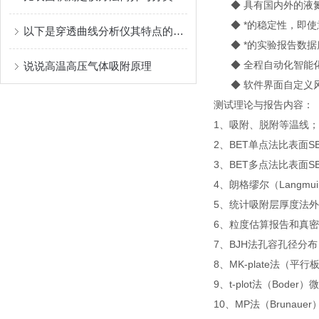
◆ 具有国内外的液氮
◆ *的稳定性，即使
以下是穿透曲线分析仪其特点的详细说明
◆ *的实验报告数据
◆ 全程自动化智能化
说说高温高压气体吸附原理
◆ 软件界面自定义
测试理论与报告内容：
1、吸附、脱附等温线；
2、BET单点法比表面SB
3、BET多点法比表面S
4、朗格缪尔（Langmui
5、统计吸附层厚度法外
6、粒度估算报告和真
7、BJH法孔容孔径分布
8、MK-plate法
9、t-plot法（Boder
10、MP法（Brunaue