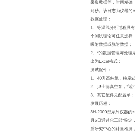
采集数据等，时间精确
到秒。该日志为仪器的
数据处理：
1、等温线分析过程具
个测试理论可任意选择
吸附数据或脱附数据；
2、*的数据管理与处
出为Excel格式；
测试配件：
1、40升高纯氮，纯度≥9
2、贝士德真空泵，*返油
3、其它配件见配置单；
发展历程：
3H-2000型系列仪器的z
月5日通过化工部*鉴定，
质研究中心的计量检测，证书编