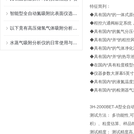
特征简列：
智能型全自动氮吸附比表面仪选型指南
◆具有国内*的一体式
◆程控六通阀标定系统
以下竟有高压储氢气体吸附分析仪如此详细的操作指南
◆具有国内*的氮气分压
◆具有国内*并*的程控
水蒸气吸附分析仪的日常使用与维护
◆具有国内*的气体净化
◆具有国内*并*的热导
◆在国内*具有粒度模
◆仪器参数大屏幕5英寸
◆具有国内*的液氮温度
◆具有国内*的检测器
3H-2000BET-A型
测试方法： 多功能性,可
积）、粒度估算、样品B
测试精度： 测试精度高、