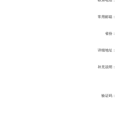
联系电话：
常用邮箱：
省份：
详细地址：
补充说明：
验证码：