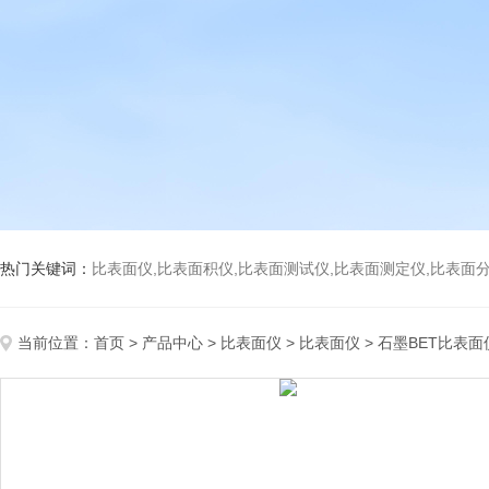
热门关键词：
比表面仪,比表面积仪,比表面测试仪,比表面测定仪,比表面分析仪,比表面
当前位置：
首页
>
产品中心
>
比表面仪
>
比表面仪
> 石墨BET比表面