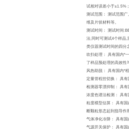
试相对误差小于±1.5%
测试范围： 测试范围广
维及片状材料等。
测试时间： 测试时间:
法,同时可测试4个样品
类仪器测试时间的四分
吹扫处理： 具有国内
了样品预处理的高效性
风热助脱： 具有国内
定量管程控切换： 具有
检测器零漂抑制： 具有
浓度色谱法检测： 具
粒度模型估算： 具有
断颗粒形态起到指导作
气体净化冷阱： 具有国
气源开关保护： 具有国