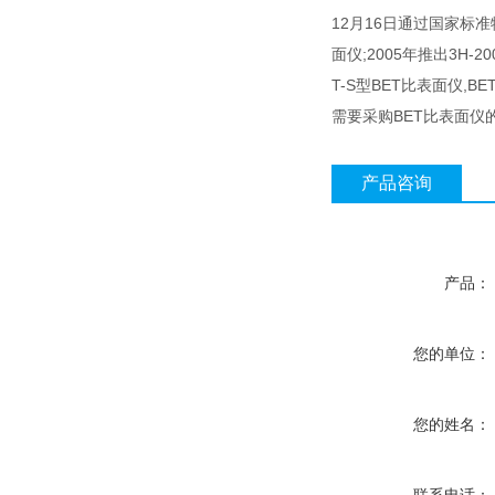
12月16日通过国家标准物
面仪;2005年推出3H-2
T-S型BET比表面仪,BE
需要采购BET比表面仪
产品咨询
产品：
您的单位：
您的姓名：