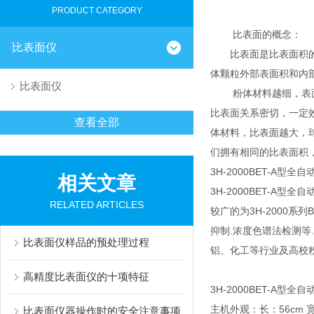
PRODUCT CATEGORY
比表面的概念：
比表面仪
比表面是比表面积的简
体颗粒外部表面积和内部
比表面仪
粉体材料越细，表面不
比表面关系密切，一定
查看全部
体材料，比表面越大，
们拥有相同的比表面积
3H-2000BET-A
相关文章
3H-2000BET-A
RELATED ARTICLES
较广的为3H-2000系
抑制.浓度色谱法检测等
比表面仪样品的预处理过程
铝、化工等行业及高校
高精度比表面仪的十项特征
3H-2000BET-A型
主机外观：长：56cm 宽
比表面仪器操作时的安全注意事项