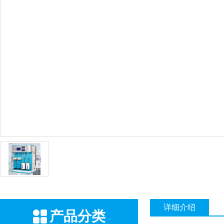
详细介绍
产品分类