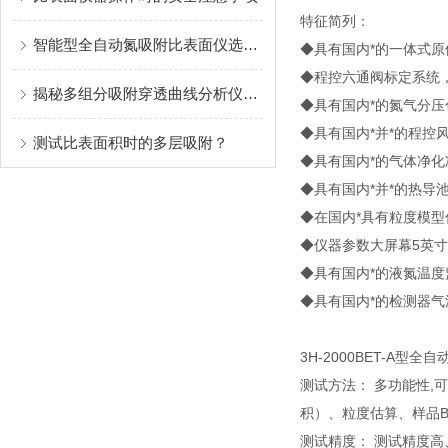
特征简列：
智能型全自动氮吸附比表面仪选型指南
◆具有国内*的一体式
◆程控六通阀标定系统
揭秘多组分吸附穿透曲线分析仪：关键部件全解析
◆具有国内*的氮气分压
◆具有国内*并*的程控
测试比表面积时的多层吸附？
◆具有国内*的气体净化
◆具有国内*并*的热导
◆在国内*具有粒度模
◆仪器参数大屏幕5英寸
◆具有国内*的液氮温度
◆具有国内*的检测器
3H-2000BET-A型
测试方法： 多功能性,可
积）、粒度估算、样品B
测试精度： 测试精度高、