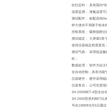
吹扫定时： 具有国内
温度监测： 液氮温度可
测试配件： 标配高纯H
样方便并不局限于粉末
控制系统： 吸附脱附
测试稳定： 大屏幕5英
使得仪器稳定程度更高
测试气路： 采用低温
松；
数据处理： 软件为自主
全自动控制；具有功能*
仪器硬件： 硬件采用
仪器售后： 公司负责
3H-2000BET-A型
3H-2000型系列BET比
号在1988年8月5日通