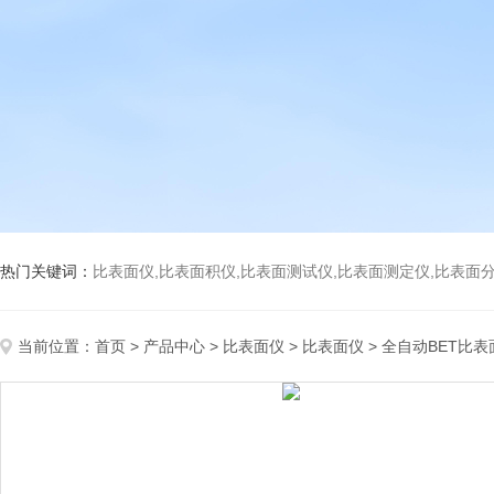
热门关键词：
比表面仪,比表面积仪,比表面测试仪,比表面测定仪,比表面分析仪,比表面
当前位置：
首页
>
产品中心
>
比表面仪
>
比表面仪
> 全自动BET比表