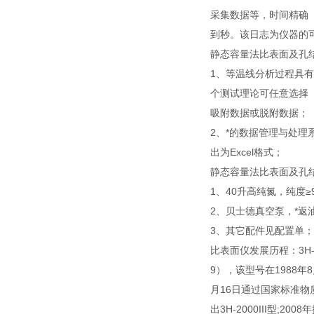
采集数据等，时间精确
到秒。该日志为仪器的
静态容量法比表面及孔
1、等温线分析过程具
个测试理论可任意选择
吸附数据或脱附数据；
2、*的数据管理与处
出为Excel格式；
静态容量法比表面及孔
1、40升高纯氮，纯度≥9
2、贝士德真空泵，*返油
3、其它配件见配置单；
比表面仪发展历程：3H-20
9），该型号在1988年
月16日通过国家标准物质研
出3H-2000III型;20