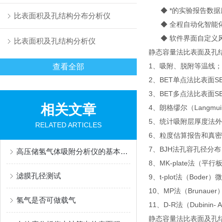
◆ *的实验报告数据
比表面积及孔结构分布分析仪
◆ 全程自动化智能化
◆ 软件界面自定义
比表面积及孔结构分析仪
静态容量法比表面及孔
1、吸附、脱附等温线；
查看全部
2、BET单点法比表面SB
3、BET多点法比表面S
相关文章
4、朗格缪尔（Langmui
5、统计吸附层厚度法外
RELATED ARTICLES
6、粒度估算报告和真
7、BJH法孔容孔径分布
高压储氢气体吸附分析仪的基本操作步骤如下
8、MK-plate法
滤膜孔径测试
9、t-plot法（Boder
10、MP法（Brunaue
氢气是否可做载气
11、D-R法（Dubinin-
静态容量法比表面及孔结