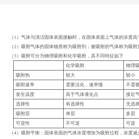
（
）气体与清洁固体表面接触时，在固体表面上气体的浓度高
1
（
）吸附气体的固体物质称为吸附剂；被吸附的气体称为吸附
2
（
）吸附可分为物理吸附和化学吸附，其不同特征如下
3
化学吸附
物理
吸附热
较大
较小
吸附速率
需要活化，速率慢
不需
发生温度
高于气体液化点
接近
选择性
有选择性
无选
吸附层
单层
多层
可逆性
不可逆
可逆
（
）吸附平衡：固体表面的气体浓度增加为吸附过程，浓度减
4