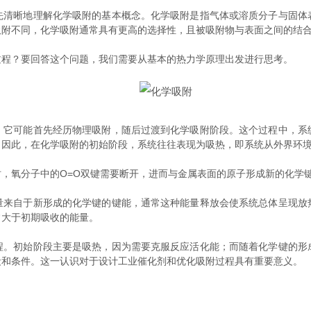
晰地理解化学吸附的基本概念。化学吸附是指气体或溶质分子与固体
吸附不同，化学吸附通常具有更高的选择性，且被吸附物与表面之间的结
过程？要回答这个问题，我们需要从基本的热力学原理出发进行思考。
可能首先经历物理吸附，随后过渡到化学吸附阶段。这个过程中，系
。因此，在化学吸附的初始阶段，系统往往表现为吸热，即系统从外界环
氧分子中的O=O双键需要断开，进而与金属表面的原子形成新的化学键
自于新形成的化学键的键能，通常这种能量释放会使系统总体呈现放
常大于初期吸收的能量。
初始阶段主要是吸热，因为需要克服反应活化能；而随着化学键的形
段和条件。这一认识对于设计工业催化剂和优化吸附过程具有重要意义。