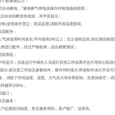
1个数量级以上；
气自动断电，*避免断气带电误操作对检测器的损害；
成后自动切断加热电源，并声音提示；
影响,使用条件宽泛；室温监测,消除环境温度影响。
仪仪器配件：
气体,气体使用时间更长,平均使用2年以上；贝士德样品管,保证测试
采用进口配件，经过严格检测，适合频繁测试；
仪控制系统：
节声音提示；仪器运行中操作人员进行其他工作或离开也不用担心耽误
动作指示,使仪器工作状态参数软件、硬件同时显示,即使软件未打开也
气路，消除了环境温度、湿度、大气压力等外界影响，无需抽真空，试
频率100Hz，
讯接口；
仪售后服务：
客户定期回访制度，售后服务周到，客户面广，信誉高。