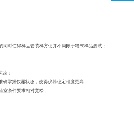
精度的同时使得样品管装样方便并不局限于粉末样品测试；
实验；
可准确掌握仪器状态，使得仪器稳定程度更高；
验室条件要求相对宽松；