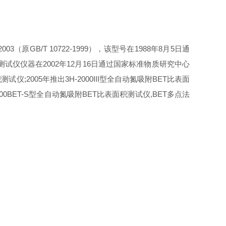
3（原GB/T 10722-1999），该型号在1988年8月5日通
测试仪仪器在2002年12月16日通过国家标准物质研究中心
试仪;2005年推出3H-2000III型全自动氮吸附BET比表面
00BET-S型全自动氮吸附BET比表面积测试仪,BET多点法