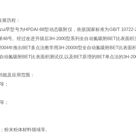
仪发展历程：
型号为HPDAI-88型动态吸附仪，依据国家标准为GB/T 10722-200
8号。经过改进升级后3H-2000型系列全自动氮吸附BET比表面积
004年推出BET多点法教学用3H-2000II型全自动氮吸附BET比表面积测
全自动氮吸附BET比表面积测试仪,以及BET原理的BET单点法的3H-20
要功能及应用范围：
等；
等；
；粉末粉体材料领域等。