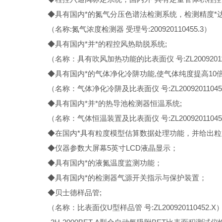
◆具有国内*的氮气分压色谱法检测系统，检测精度*达到0
（名称:氮气浓度检测器 受理号:200920110455.3）
◆具有国内*并*的程控风热助脱系统;
（名称：具有吹风加热功能的比表面仪 号:ZL200920110
◆具有国内*的气体净化冷阱功能,使气体纯度提高10
（名称：气体净化冷阱及比表面仪 号:ZL200920110450
◆具有国内*并*的热导池检测器恒温系统;
（名称：气体恒温装置及比表面仪 号:ZL200920110454
◆在国内*具有粒度模型估算数据处理功能，并给出粒
◆仪器参数大屏幕5英寸LCD液晶显示；
◆具有国内*的液氮温度监测功能；
◆具有国内*的检测器气源开关指示与保护装置；
◆贝士德样品管;
（名称：比表面仪U型样品管 号:ZL200920110452.X