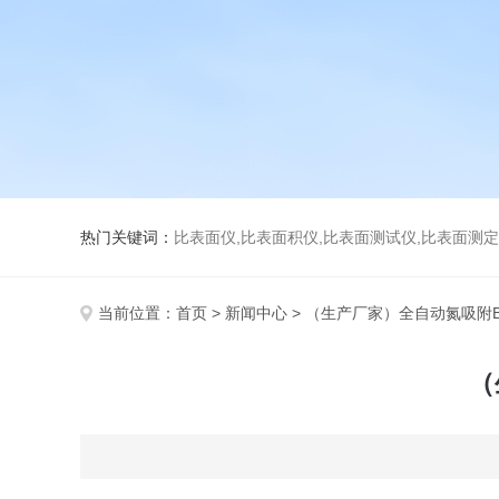
热门关键词：
比表面仪,比表面积仪,比表面测试仪,比表面测定仪,比表面
当前位置：
首页
>
新闻中心
> （生产厂家）全自动氮吸附
（