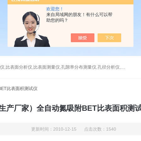
欢迎您！
来自局域网的朋友！有什么可以帮
助您的吗？
分析仪,比表面测量仪,孔隙率分布测量仪,孔径分析仪,孔径测试仪,孔结构分析仪
BET比表面积测试仪
生产厂家）全自动氮吸附BET比表面积测
更新时间：2010-12-15 点击次数：1540