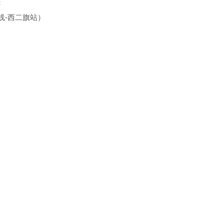
：
线-西二旗站）