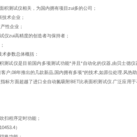
面积测试仪相关，为国内拥有项目zui多的公司；
新技术企业；
生产性企业；
仪zui高精度的创造者与保持者；
；
试仪技术参数总体概括：
T比表面积测试仪是目前国内多项测试功能*并且*自动化的仪器,由贝士德
量客户,08年推出的几款新品,国内拥有多项*的技术,如原位处理.风热
项指标方面超越了进口全自动氮吸附BET比表面积测试仪.广泛应用
吹扫程序定时功能；
453.4）
切换功能；