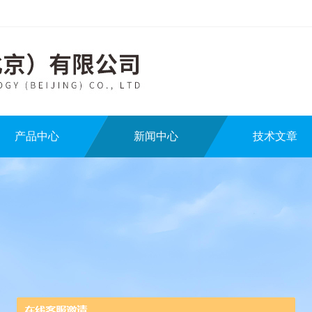
产品中心
新闻中心
技术文章