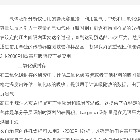
气体吸附分析仪使用的静态容量法，利用氢气，甲烷和二氧化
容量法技术引入一定量的已知气体（吸附剂）到含有待测样品的分析
在设定的压力间隔内重复这个过程，直到达到预选的zui大压力。
通过使用单独的传感器监测歧管和样品室，获得良好的重现性和准
3H-2000PH型高压吸附仪产品应用
二氧化碳封存
在二氧化碳封存的研究中，评估二氧化碳被炭或者其他材料的吸附量很重要
稳定温度内评估二氧化碳的吸收，提供用于计算吸附热的数据。由于
页岩气
高压甲烷注入页岩样品可产生吸附和脱附等温线。这提供了在特定的压力
气体是单分子层吸附时页岩的表面积。Langmuir吸附量是在无限压
煤层甲烷
来自地床的多孔煤样可以用3H-2000PH分析，以确定他们在