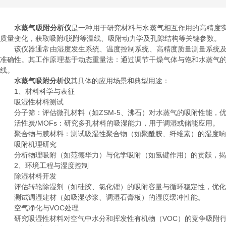
水蒸气吸附分析仪
是一种用于研究材料与水蒸气相互作用的高精度
质量变化，获取吸附/脱附等温线、吸附动力学及孔隙结构等关键参数。
该仪器通常由湿度发生系统、温度控制系统、高精度质量测量系统及数据分
准确性。其工作原理基于动态重量法：通过调节干燥气体与饱和水蒸气的
线。
水蒸气吸附分析仪
其具体的应用场景和典型用途：
1、材料科学与表征
吸湿性材料测试
分子筛：评估微孔材料（如ZSM-5、沸石）对水蒸气的吸附性能，
活性炭/MOFs：研究多孔材料的吸湿能力，用于调湿或储能应用。
聚合物与膜材料：测试吸湿性聚合物（如聚酰胺、纤维素）的湿度响
吸附机理研究
分析物理吸附（如范德华力）与化学吸附（如氢键作用）的贡献，揭
2、环境工程与湿度控制
除湿材料开发
评估转轮除湿剂（如硅胶、氯化锂）的吸附容量与循环稳定性，优化
测试调湿建材（如吸湿砂浆、调湿石膏板）的湿度缓冲性能。
空气净化与VOC处理
研究吸湿性材料对空气中水分和挥发性有机物（VOC）的竞争吸附