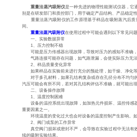
重量法蒸汽吸附仪
是一种先进的物理性能测试仪器，它
别是在研发部门和质控部门，用于确定产品结构、产品稳定
重量法蒸汽吸附仪的工作原理基于样品在吸附蒸汽后质量
间。
重量法蒸汽吸附仪
在使用过程中可能会遇到以下常见问
一、实验数据异常
1、压力控制不稳
可能是压力传感器出现故障，导致对压力的感知不准确，无
气路连接可能存在问题，如气路泄漏，会使实际压力无法达
2、样品质量变化异常
如果样品在实验前未进行充分的预处理，如干燥、净化等，
对于多孔材料，如果孔结构复杂或存在孔径分布不均匀的情
汽压可能会有所不同，若对其孔结构评估不准确，就可能出
二、设备操作故障
1、温度控制困难
设备的温控系统出现故障，如加热元件损坏、温控传感器失
重要因素之一。
环境温度的变化过大也会对设备的温度控制产生影响。如果
2、阀门或泵的工作异常
真空阀门损坏或密封不严，会导致在实验过程中无法有效地
续的吸附实验结果。